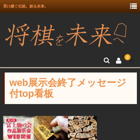
受け継ぐ伝統。創る未来。
0
トップ
web展示会終了メッセージ
富月師竜王戦駒使用記念
付top看板
富士駒の会 盛上駒
彫埋駒
彫駒