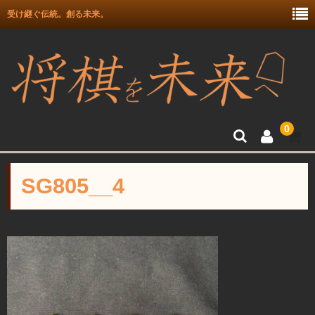
受け継ぐ伝統。創る未来。
0
トップ
SG805__4
富月師竜王戦駒使用記念
富士駒の会 盛上駒
彫埋駒
彫駒