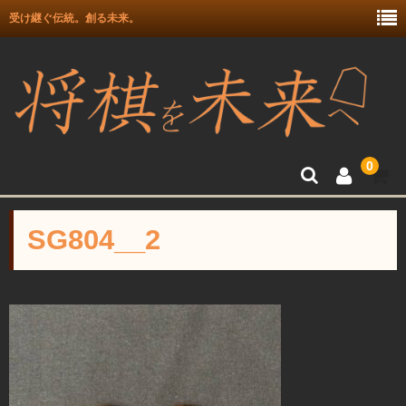
受け継ぐ伝統。創る未来。
0
トップ
SG804__2
富月師竜王戦駒使用記念
富士駒の会 盛上駒
彫埋駒
彫駒