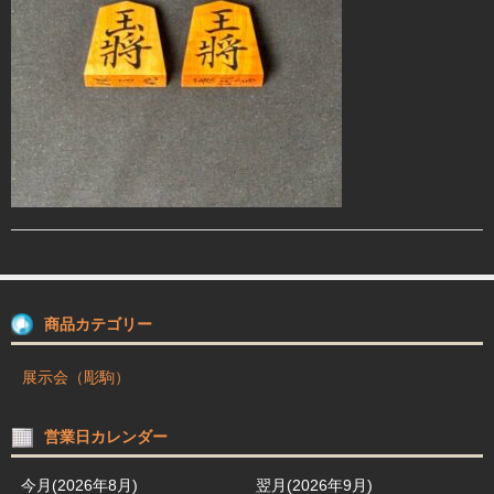
駒箱 駒台 布盤
駒師紹介
買物ガイド
お問合せ
商品カテゴリー
展示会（彫駒）
営業日カレンダー
今月(2026年8月)
翌月(2026年9月)