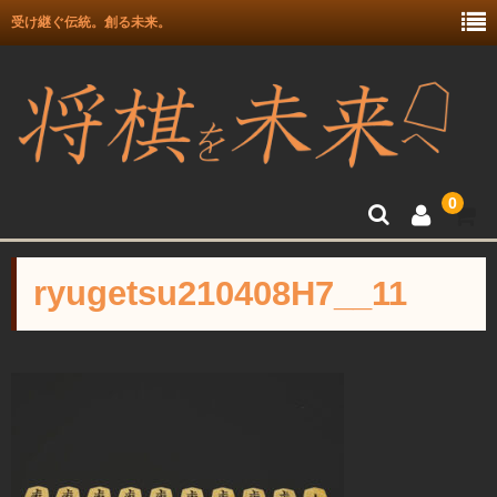
受け継ぐ伝統。創る未来。
0
トップ
ryugetsu210408H7__11
富月師竜王戦駒使用記念
富士駒の会 盛上駒
彫埋駒
彫駒