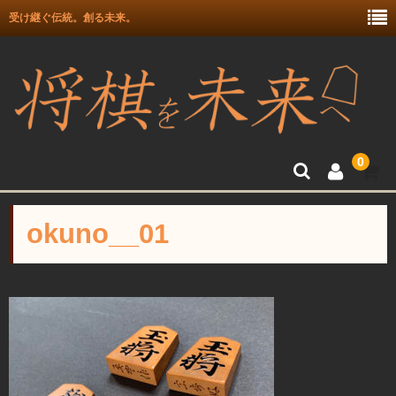
受け継ぐ伝統。創る未来。
0
トップ
okuno__01
富月師竜王戦駒使用記念
富士駒の会 盛上駒
彫埋駒
彫駒