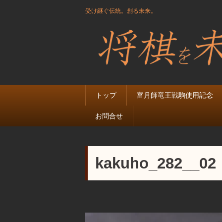
受け継ぐ伝統。創る未来。
トップ
富月師竜王戦駒使用記念
お問合せ
kakuho_282__02