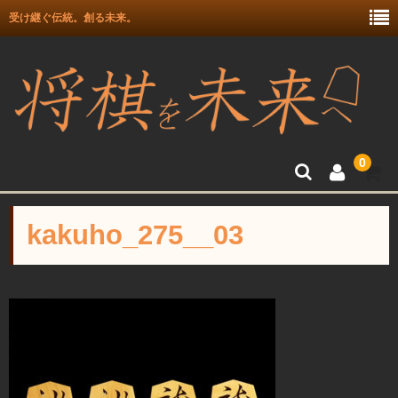
受け継ぐ伝統。創る未来。
0
トップ
kakuho_275__03
富月師竜王戦駒使用記念
富士駒の会 盛上駒
彫埋駒
彫駒