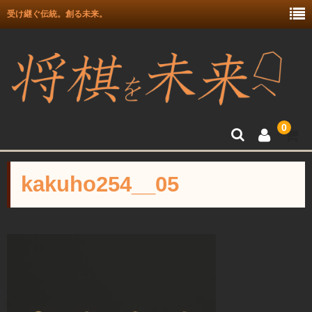
受け継ぐ伝統。創る未来。
0
トップ
kakuho254__05
富月師竜王戦駒使用記念
富士駒の会 盛上駒
彫埋駒
彫駒