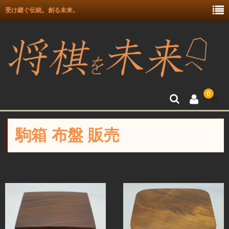
受け継ぐ伝統。創る未来。
0
トップ
駒箱 布盤 販売
富月師竜王戦駒使用記念
富士駒の会 盛上駒
彫埋駒
彫駒