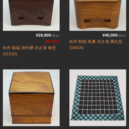
駒箱 駒台 布盤
駒師紹介
買物ガイド
¥28,800
¥40,000
(税込)
(税込)
お問合せ
松作 駒箱 島桑 拭き漆 隅丸型
売り切れ
(04016)
松作 駒箱 神代欅 拭き漆 角型
(01016)