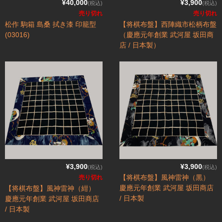
¥40,000
¥3,900
(税込)
(税込)
売り切れ
売り切れ
松作 駒箱 島桑 拭き漆 印籠型
【将棋布盤】西陣織市松柄布盤
(03016)
（慶應元年創業 武河屋 坂田商
店 / 日本製）
¥3,900
¥3,900
(税込)
(税込)
【将棋布盤】風神雷神（黒）
売り切れ
慶應元年創業 武河屋 坂田商店
【将棋布盤】風神雷神（紺）
/ 日本製
慶應元年創業 武河屋 坂田商店
/ 日本製