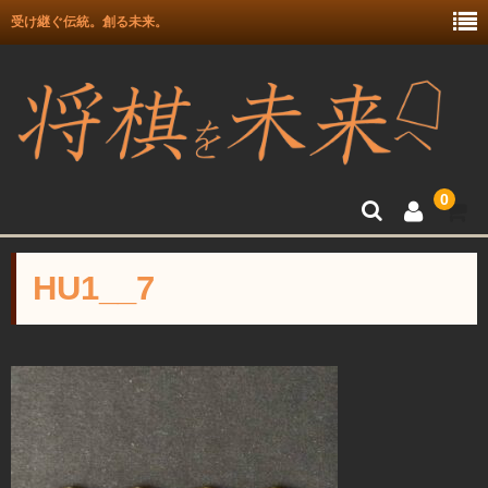
受け継ぐ伝統。創る未来。
0
トップ
HU1__7
富月師竜王戦駒使用記念
富士駒の会 盛上駒
彫埋駒
彫駒