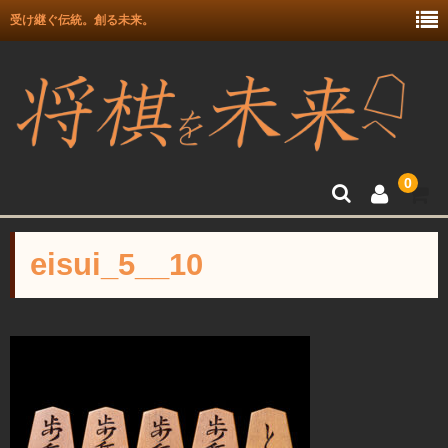
受け継ぐ伝統。創る未来。
0
トップ
eisui_5__10
富月師竜王戦駒使用記念
富士駒の会 盛上駒
彫埋駒
彫駒