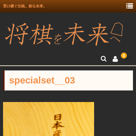
受け継ぐ伝統。創る未来。
0
トップ
specialset__03
富月師竜王戦駒使用記念
富士駒の会 盛上駒
彫埋駒
彫駒