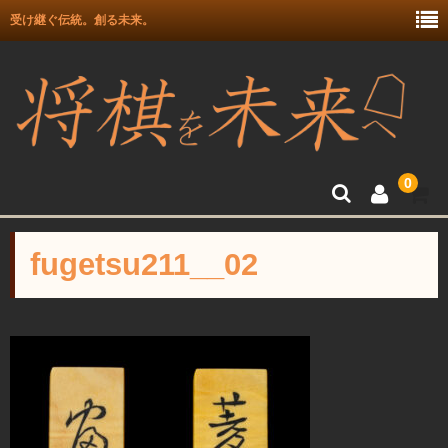
受け継ぐ伝統。創る未来。
0
トップ
fugetsu211__02
富月師竜王戦駒使用記念
富士駒の会 盛上駒
彫埋駒
彫駒