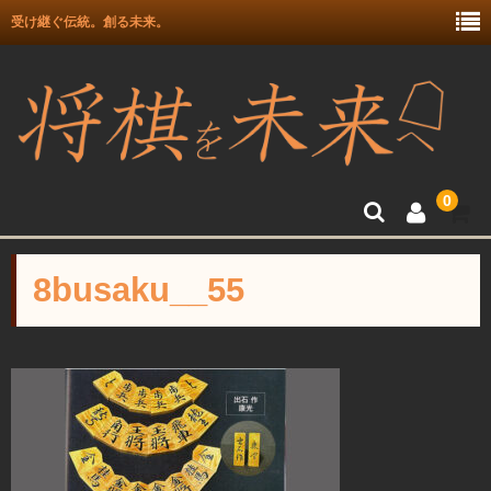
受け継ぐ伝統。創る未来。
0
トップ
8busaku__55
富月師竜王戦駒使用記念
富士駒の会 盛上駒
彫埋駒
彫駒