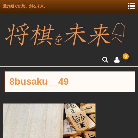
受け継ぐ伝統。創る未来。
0
トップ
8busaku__49
富月師竜王戦駒使用記念
富士駒の会 盛上駒
彫埋駒
彫駒