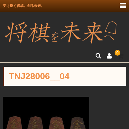
受け継ぐ伝統。創る未来。
0
トップ
TNJ28006__04
富月師竜王戦駒使用記念
富士駒の会 盛上駒
彫埋駒
彫駒