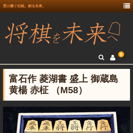
受け継ぐ伝統。創る未来。
0
トップ
富石作 菱湖書 盛上 御蔵島
富月師竜王戦駒使用記念
黄楊 赤柾 （M58）
富士駒の会 盛上駒
彫埋駒
彫駒