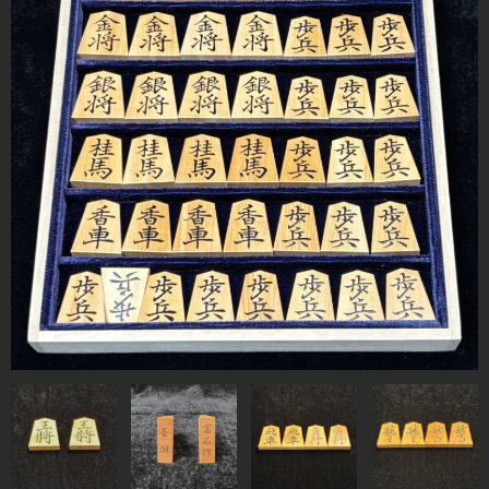
駒箱 駒台 布盤
駒師紹介
買物ガイド
お問合せ