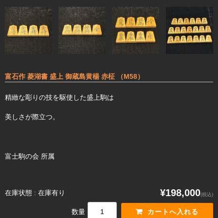
富石作 菱湖書 盛上 御蔵島黄楊 赤柾 （M58）
精緻な彫りの技を駆使した盛上駒は
美しさが際立つ。
富士駒の会 所属
¥198,000
在庫状態 : 在庫有り
(税込)
数量