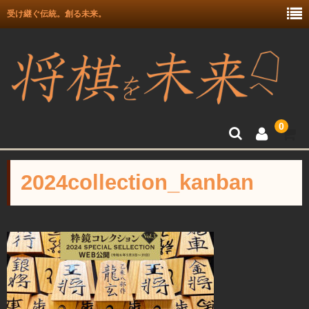
受け継ぐ伝統。創る未来。
0
トップ
2024collection_kanban
富月師竜王戦駒使用記念
富士駒の会 盛上駒
彫埋駒
彫駒