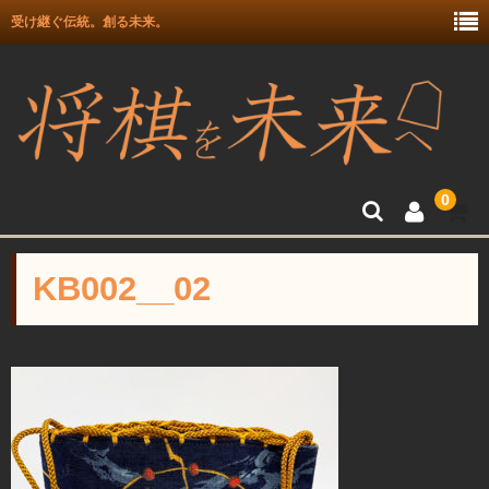
受け継ぐ伝統。創る未来。
0
トップ
KB002__02
富月師竜王戦駒使用記念
富士駒の会 盛上駒
彫埋駒
彫駒